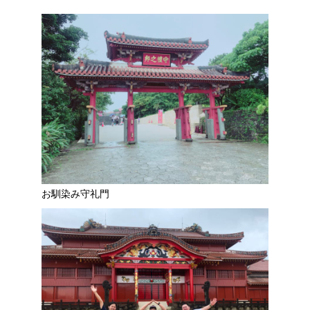
お馴染み守礼門